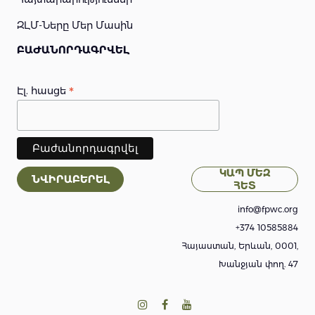
ԶԼՄ-Ները Մեր Մասին
ԲԱԺԱՆՈՐԴԱԳՐՎԵԼ
*
Էլ. հասցե
ԿԱՊ ՄԵԶ
ՆՎԻՐԱԲԵՐԵԼ
ՀԵՏ
info@fpwc.org
+374 10585884
Հայաստան, Երևան, 0001,
Խանջյան փող. 47