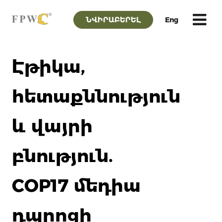
ՆՎԻՐԱԲԵՐԵԼ
Eng
Էթիկա,
հետաքննություն
և վայրի
բնություն.
COP17 մեդիա
դպրոցի