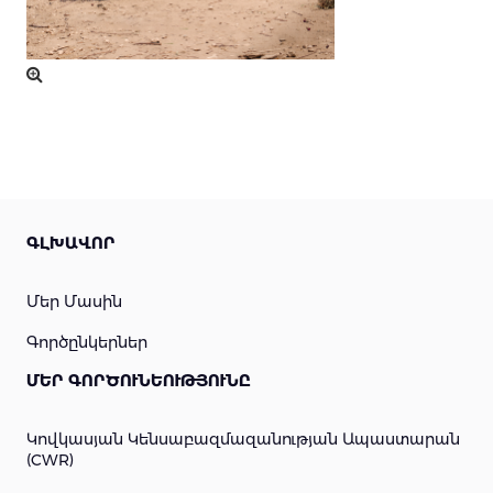
ԳԼԽԱՎՈՐ
Մեր Մասին
Գործընկերներ
ՄԵՐ ԳՈՐԾՈՒՆԵՈՒԹՅՈՒՆԸ
Կովկասյան Կենսաբազմազանության Ապաստարան
(CWR)