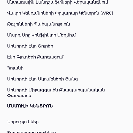
Անտառային Լանդշաֆտների Վերականգնում
Վայրի Կենդանիների Փրկարար Կենտրոն (WRC)
Թռչունների Պահպանություն
Մարդ-Արջ Կոնֆլիկտի Մեղմում
Արևորդի Էկո-Տուրեր
Էկո-Գյուղերի Զարգացում
Հոլանի
Արևորդի Էկո-Ակումբների Ցանց
Արևորդի Միջազգային Բնապահպանական
Փառատոն
ՄԱՄՈՒԼԻ ԿԵՆՏՐՈՆ
Նորություններ
Հայտարարություններ