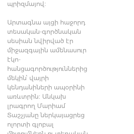
պրիզմայով։
Արտագնա այցի հաջորդ
տեսական-գործնական
սեսիան նվիրված էր
միջազգային ամենասուր
էկո-
հանցագործություններից
մեկին՝ վայրի
կենդանիների ապօրինի
առևտրին։ Անկախ
լրագրող Մարիամ
Տաշչյանը ներկայացրեց
ոլորտի գլոբալ
միտումներն ու տեղական