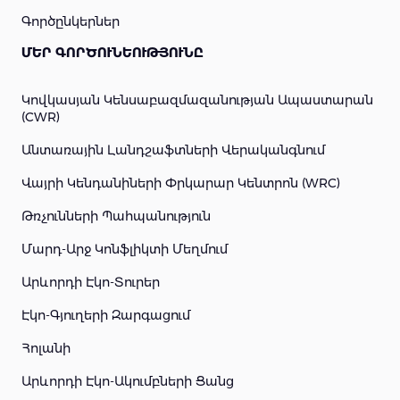
Գործընկերներ
ՄԵՐ ԳՈՐԾՈՒՆԵՈՒԹՅՈՒՆԸ
Կովկասյան Կենսաբազմազանության Ապաստարան
(CWR)
Անտառային Լանդշաֆտների Վերականգնում
Վայրի Կենդանիների Փրկարար Կենտրոն (WRC)
Թռչունների Պահպանություն
Մարդ-Արջ Կոնֆլիկտի Մեղմում
Արևորդի Էկո-Տուրեր
Էկո-Գյուղերի Զարգացում
Հոլանի
Արևորդի Էկո-Ակումբների Ցանց