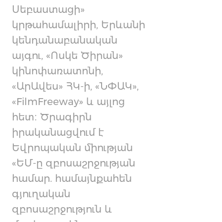
Սեբաստացի»
կրթահամալիրի, Երևանի
կենդանաբանական
այգու, «Ոսկե Ծիրան»
կինոփառատոնի,
«ԱրԱվես» ՀԿ-ի, «ՆՓԱԿ»,
«FilmFreeway» և այլոց
հետ։ Ծրագիրն
իրականացվում է
Եվրոպական միության
«ԵՄ-ը զբոսաշրջության
համար. համայնքահեն
գյուղական
զբոսաշրջություն և