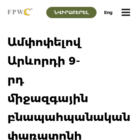
ՆՎԻՐԱԲԵՐԵԼ
Eng
Ամփոփելով
Արևորդի 9-
րդ
միջազգային
բնապահպանական
փառատոնի