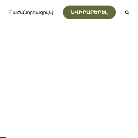
ՆՎԻՐԱԲԵՐԵԼ
Բաժանորդագրվել