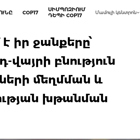
ՍԻՄՊՈԶԻՈՒՄ
ՈՒՆԸ
COP17
Մամուլի կենտրոն
ԴԵՊԻ COP17
 է իր ջանքերը՝
-վայրի բնություն
ների մեղմման և
ծության խթանման