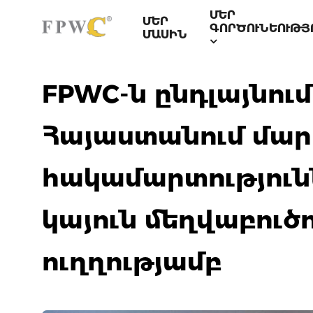
ՄԵՐ
ՄԵՐ
ԳՈՐԾՈՒՆԵՈՒԹՅ
ՄԱՍԻՆ
FPWC-ն ընդլայնում
Հայաստանում մարդ
հակամարտություն
կայուն մեղվաբու
ուղղությամբ